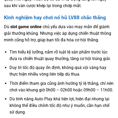
sau khi ván cược khép lại trong chớp mắt.
Kinh nghiệm hay chơi nổ hũ LV88 chắc thắng
Dù
slot game online
chủ yếu dựa vào may mắn để giành
giải thưởng khủng. Nhưng việc áp dụng chiến thuật thông
minh cũng hỗ trợ, giúp bạn tối đa hóa cơ hội thắng.
Tìm hiểu kỹ lưỡng, nắm rõ luật lệ sản phẩm trước lúc
đưa ra chiến thuật quay thưởng, tăng cơ hội trúng giải.
Duy trì tốc độ quay ổn định, không quá vội vàng hay
thực hiện nhiều vòng liên tiếp dù thua.
Thời điểm tham gia cũng ảnh hưởng tỷ lệ thắng, chỉ nên
chơi vào khung giờ 0h00 – 02h00 hoặc 09h00 – 11h00.
Dù tính năng Auto Play khá tiện lợi, hiện đại nhưng lại
không thể điều chỉnh tốc độ như ý muốn, cần hạn chế
sử dụng.