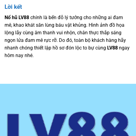
Lời kết
Nổ hũ LV88
chính là bến đỗ lý tưởng cho những ai đam
mê, khao khát săn lùng báu vật khủng. Hình ảnh đồ họa
lộng lẫy cùng âm thanh vui nhộn, chân thực thắp sáng
ngọn lửa đam mê rực rỡ. Do đó, toàn bộ khách hàng hãy
nhanh chóng thiết lập hồ sơ đón lộc to bự cùng
LV88
ngay
hôm nay nhé.