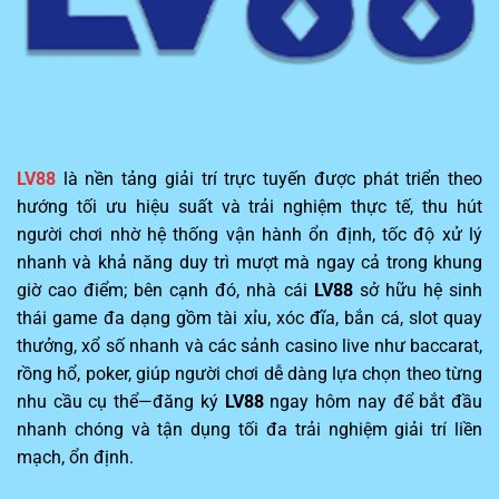
LV88
là nền tảng giải trí trực tuyến được phát triển theo
hướng tối ưu hiệu suất và trải nghiệm thực tế, thu hút
người chơi nhờ hệ thống vận hành ổn định, tốc độ xử lý
nhanh và khả năng duy trì mượt mà ngay cả trong khung
giờ cao điểm; bên cạnh đó, nhà cái
LV88
sở hữu hệ sinh
thái game đa dạng gồm tài xỉu, xóc đĩa, bắn cá, slot quay
thưởng, xổ số nhanh và các sảnh casino live như baccarat,
rồng hổ, poker, giúp người chơi dễ dàng lựa chọn theo từng
nhu cầu cụ thể—đăng ký
LV88
ngay hôm nay để bắt đầu
nhanh chóng và tận dụng tối đa trải nghiệm giải trí liền
mạch, ổn định.