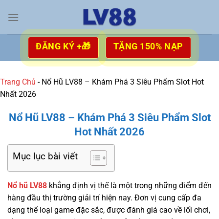
Bỏ
qua
nội
dung
ĐĂNG KÝ +🎁
TẶNG 150% NẠP
Trang Chủ
-
Nổ Hũ LV88 – Khám Phá 3 Siêu Phẩm Slot Hot
Nhất 2026
Nổ Hũ LV88 – Khám Phá 3 Siêu Phẩm Slot
Hot Nhất 2026
Mục lục bài viết
Nổ hũ LV88
khẳng định vị thế là một trong những điểm đến
hàng đầu thị trường giải trí hiện nay. Đơn vị cung cấp đa
dạng thể loại game đặc sắc, được đánh giá cao về lối chơi,