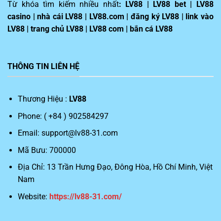
Từ khóa tìm kiếm nhiều nhất
:
LV88 | LV88 bet | LV88
casino | nhà cái LV88 | LV88.com | đăng ký LV88 | link vào
LV88 | trang chủ LV88 | LV88 com | bắn cá LV88
THÔNG TIN LIÊN HỆ
Thương Hiệu :
LV88
Phone: ( +84 ) 902584297
Email:
support@lv88-31.com
Mã Bưu: 700000
Địa Chỉ: 13 Trần Hưng Đạo, Đông Hòa, Hồ Chí Minh, Việt
Nam
Website:
https://lv88-31.com/