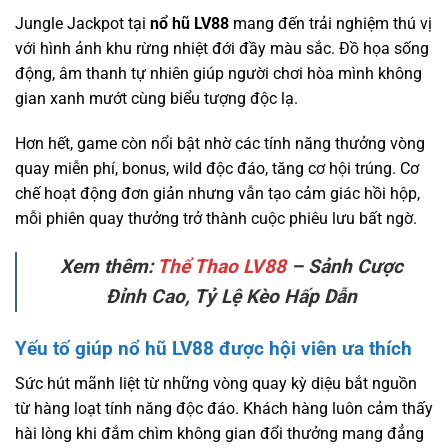
Jungle Jackpot tại
nổ hũ LV88
mang đến trải nghiệm thú vị
với hình ảnh khu rừng nhiệt đới đầy màu sắc. Đồ họa sống
động, âm thanh tự nhiên giúp người chơi hòa mình không
gian xanh mướt cùng biểu tượng độc lạ.
Hơn hết, game còn nổi bật nhờ các tính năng thưởng vòng
quay miễn phí, bonus, wild độc đáo, tăng cơ hội trúng. Cơ
chế hoạt động đơn giản nhưng vẫn tạo cảm giác hồi hộp,
mỗi phiên quay thưởng trở thành cuộc phiêu lưu bất ngờ.
Xem thêm:
Thể Thao LV88
– Sảnh Cược
Đỉnh Cao, Tỷ Lệ Kèo Hấp Dẫn
Yếu tố giúp nổ hũ LV88 được hội viên ưa thích
Sức hút mãnh liệt từ những vòng quay kỳ diệu bắt nguồn
từ hàng loạt tính năng độc đáo. Khách hàng luôn cảm thấy
hài lòng khi đắm chìm không gian đổi thưởng mang đẳng