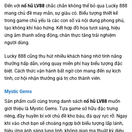
Đến với
nổ hũ LV88
chắc chắn không thể bỏ qua Lucky 888
mang chủ đề may mắn, sự giàu có. Biểu tượng thiết kế
trong game chủ yếu là các con số và nội dung phong phú,
tạo không khí hào hứng. Kết hợp đồ họa tươi sáng, hiệu
ứng âm thanh sống động, chân thực tăng trải nghiệm
người dùng.
Lucky 888 cũng thu hút nhiều khách hàng nhờ tính năng
thưởng hấp dẫn, vòng quay miễn phí hay biểu tượng đặc
biệt. Cách thức vận hành bất ngờ còn mang đến sự kịch
tính, cơ hội nhận thưởng giá trị cho thành viên.
Mystic Gems
Sản phẩm cuối cùng trong danh sách
nổ hũ LV88
muốn
giới thiệu là Mystic Gems. Tựa game sở hữu đặc trưng
riêng, đầy huyền bí với chủ đề kho báu, đá quý rực rỡ. Ngay
khi vào chơi bạn sẽ choáng ngợp bởi biểu tượng lấp lánh,
hiệu ứng ánh sáng lung linh, không gian ma thuật kỳ diệu.