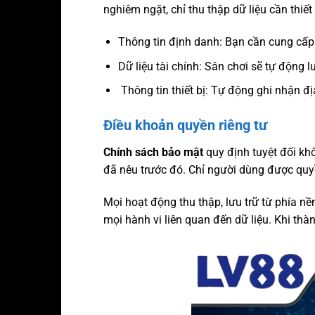
nghiêm ngặt, chỉ thu thập dữ liệu cần thiết
Thông tin định danh: Bạn cần cung cấp c
Dữ liệu tài chính: Sân chơi sẽ tự động l
Thông tin thiết bị: Tự động ghi nhận địa
Điều khoản quyền riêng tư
Chính sách bảo mật
quy định tuyệt đối kh
đã nêu trước đó. Chỉ người dùng được quyề
Mọi hoạt động thu thập, lưu trữ từ phía nề
mọi hành vi liên quan đến dữ liệu. Khi th