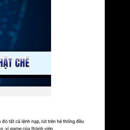
đó tất cả lệnh nạp, rút trên hệ thống đều
n, ví game của thành viên.