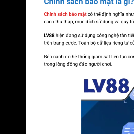
Chính sách bảo mật là gì?
Chính sách bảo mật
có thể định nghĩa như
cách thu thập, mục đích sử dụng và quy trìn
LV88
hiện đang sử dụng công nghệ tân tiến
trên trang cược. Toàn bộ dữ liệu riêng tư
Bên cạnh đó hệ thống giám sát liên tục còn
trong lòng đông đảo người chơi.