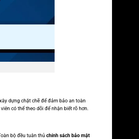
 xây dựng chặt chẽ để đảm bảo an toàn
viên có thể theo dõi để nhận biết rõ hơn.
 Toàn bộ đều tuân thủ
chính sách bảo mật