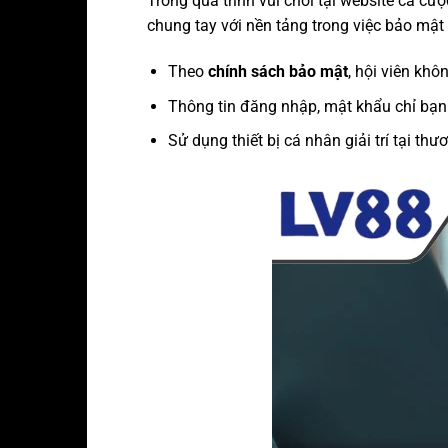
Trong quá trình vui chơi tại website cá cượ
chung tay với nền tảng trong việc bảo mật 
Theo
chính sách bảo mật
, hội viên kh
Thông tin đăng nhập, mật khẩu chỉ bạn 
Sử dụng thiết bị cá nhân giải trí tại t