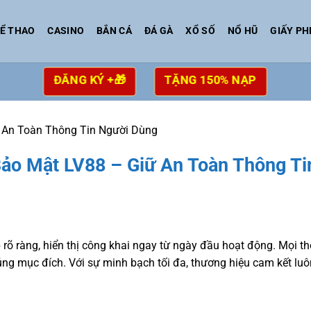
Ể THAO
CASINO
BẮN CÁ
ĐÁ GÀ
XỔ SỐ
NỔ HŨ
GIẤY PH
ĐĂNG KÝ +🎁
TẶNG 150% NẠP
 An Toàn Thông Tin Người Dùng
ảo Mật LV88 – Giữ An Toàn Thông T
p rõ ràng, hiển thị công khai ngay từ ngày đầu hoạt động. Mọi 
ng mục đích. Với sự minh bạch tối đa, thương hiệu cam kết luôn